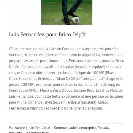
Luis Fernandez pour Brico Dépôt
C'était en mars dernier, à l'Urbain Football de Nanterre, trois journées
intenses, riches en émotions et finalement magiques! La première pour
préparer, les autres pour shooter Luis Fernandez avec des produits Brico
Dépôt. L'occasion de travailler en équipe (et quelle équipe!) et de voir
ce que l'on peut obtenir avec un dos numérique de 100 MP (Phase
One). Et oui, si les fichiers du Nikon D800 suffisent pour l'affichage et la
presse, 100 MP c'est mieux pour réaliser la bâche de 26 m de long de
l'immeuble RMC... Merci à Brico Dépôt, Toscane Prod, Les Gros Mots et
Luis Fernandez pour cette belle expérience et une pensée particulière
pour Prune d'Arrance (styliste), Sami Trabelsi (assistant), Carlos
Fernandez (Matphoto) et Frédéric Borja (chef éclairagiste).
Par
Aurore
|
juin 7th, 2016
|
Communication d'entreprise
,
Portrait
,
Publicité
|
0 commentaire