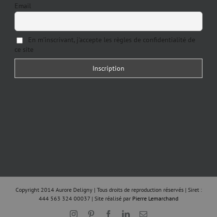
Email
En m'inscrivant, j'accepte les règles de confidentialité de
ce site
Copyright 2014 Aurore Deligny | Tous droits de reproduction réservés | Siret :
444 563 324 00037 | Site réalisé par
Pierre Lemarchand
Instagram
Pinterest
Facebook
LinkedIn
Email