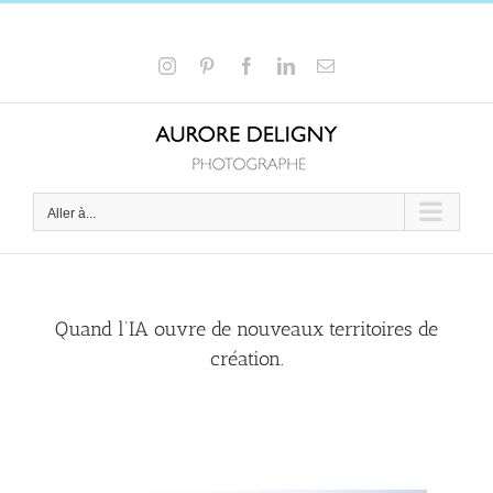
Passer
au
+33 6 15 58 16 66
|
a.deligny@wanadoo.fr
contenu
Instagram
Pinterest
Facebook
LinkedIn
Email
Aller à...
Quand l’IA ouvre de nouveaux territoires de
création.