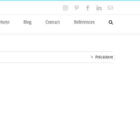
Instagram
Pinterest
Facebook
LinkedIn
Email
photo
Blog
Contact
Références
Précédent