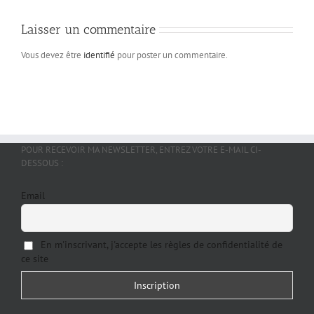
Laisser un commentaire
Vous devez être
identifié
pour poster un commentaire.
POUR RECEVOIR MA NEWSLETTER, ENTREZ VOTRE E-MAIL CI-
DESSOUS :
Email
En m'inscrivant, j'accepte les règles de confidentialité de
ce site