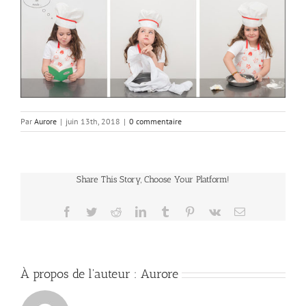
Par
Aurore
|
juin 13th, 2018
|
0 commentaire
Share This Story, Choose Your Platform!
Facebook
Twitter
Reddit
LinkedIn
Tumblr
Pinterest
Vk
Email
À propos de l'auteur :
Aurore