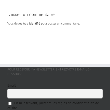
Laisser un commentaire
Vous devez être
identifié
pour poster un commentaire.
POUR RECEVOIR MA NEWSLETTER, ENTREZ VOTRE E-MAIL CI-
DESSOUS :
Email
En m'inscrivant, j'accepte les règles de confidentialité de
ce site