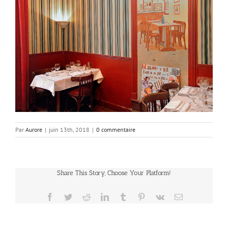
Par
Aurore
|
juin 13th, 2018
|
0 commentaire
Share This Story, Choose Your Platform!
Facebook
Twitter
Reddit
LinkedIn
Tumblr
Pinterest
Vk
Email