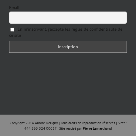
Email
En m'inscrivant, j'accepte les règles de confidentialité de
ce site
Copyright 2014 Aurore Deligny | Tous droits de reproduction réservés | Siret :
444 563 324 00037 | Site réalisé par
Pierre Lemarchand