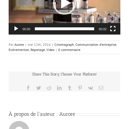
00:00
00:02
Par
Aurore
|
mai 12th, 2016
|
Cinemagraph
,
Communication d'entreprise
,
Evénementiel
,
Reportage
,
Video
|
0 commentaire
Share This Story, Choose Your Platform!
Facebook
Twitter
Reddit
LinkedIn
Tumblr
Pinterest
Vk
Email
À propos de l'auteur :
Aurore